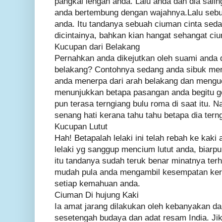
pangkal lengan anda. Lalu anda dan dia sali
anda bertembung dengan wajahnya.Lalu sebua
anda. Itu tandanya sebuah ciuman cinta seda
dicintainya, bahkan kian hangat sehangat ci
Kucupan dari Belakang
Pernahkan anda dikejutkan oleh suami anda 
belakang? Contohnya sedang anda sibuk men
anda menerpa dari arah belakang dan menguc
menunjukkan betapa pasangan anda begitu g
pun terasa terngiang bulu roma di saat itu. 
senang hati kerana tahu tahu betapa dia ter
Kucupan Lutut
Hah! Betapalah lelaki ini telah rebah ke kaki
lelaki yg sanggup mencium lutut anda, biarp
itu tandanya sudah teruk benar minatnya terh
mudah pula anda mengambil kesempatan ker
setiap kemahuan anda.
Ciuman Di hujung Kaki
Ia amat jarang dilakukan oleh kebanyakan da
sesetengah budaya dan adat resam India. Jika