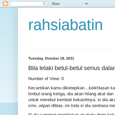
rahsiabatin
Tuesday, October 18, 2011
Bila lelaki betul-betul serius dal
Number of View: 0
Kecantikan kamu diketepikan…keikhlasan k
timbul orang ketiga, dia akan hilang akal da
untuk merebut kembali kekasihnya. si dia a
sms..wlpan diblas..ini tnda si dia sentiasa
Si dia sanggup menitiskan air mata demi kek