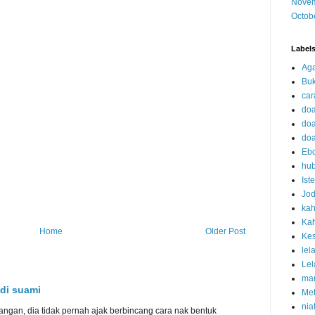
Novem
Octob
Label
Ag
Bu
car
doa
doa
doa
Eb
hub
Iste
Jo
ka
Ka
Home
Older Post
Kes
lel
Lel
man
adi suami
Met
nia
angan, dia tidak pernah ajak berbincang cara nak bentuk