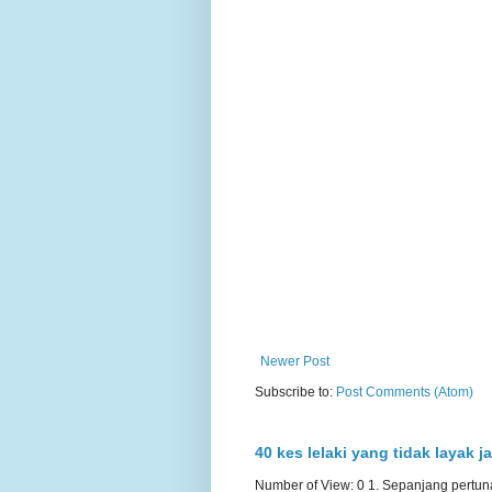
Newer Post
Subscribe to:
Post Comments (Atom)
40 kes lelaki yang tidak layak j
Number of View: 0 1. Sepanjang pertun