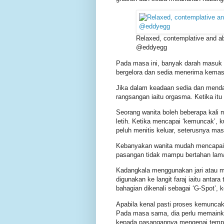
Relaxed, contemplative and a
@eddyegg
Pada masa ini, banyak darah masuk 
bergelora dan sedia menerima kemas
Jika dalam keadaan sedia dan mend
rangsangan iaitu orgasma. Ketika itu
Seorang wanita boleh beberapa kali
­letih. Ketika mencapai ‘kemuncak’,
peluh menitis keluar, seterusnya mas
Kebanyakan wanita mudah mencapai k
pasangan tidak mampu bertahan lam
Kadangkala menggunakan jari atau mu
digunakan ke langit faraj iaitu antar
bahagian dikenali sebagai ‘G-Spot’, 
Apabila kenal pasti proses kemunca
Pada masa sama, dia perlu memain
kepada pasangannya mengenai tempa