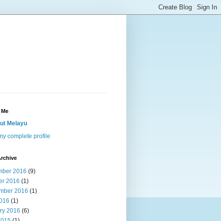
 Me
ut Melayu
y complete profile
rchive
ber 2016
(9)
er 2016
(1)
mber 2016
(1)
2016
(1)
ry 2016
(6)
2015
(1)