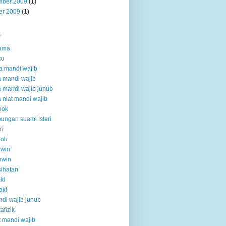
ber 2009
(1)
er 2009
(1)
s
ama
ku
a mandi wajib
 mandi wajib
 mandi wajib junub
 niat mandi wajib
ook
ungan suami isteri
ri
doh
hwin
hwin
ihatan
aki
aki
di wajib junub
afizik
t mandi wajib