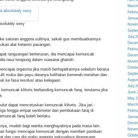
March
Febru
Janua
bsolutely sexy
Novem
Septe
July 
ke saluran anggota sulitnya, sekali gus membuatkannya
Decem
ukan alat kelamin pasangan.
Febru
apat rangsangan berterusan, dia mencapai kemuncak
Decem
 dia rasa terapung dalam suasana ghairah.
Novem
Octob
 mencapai orgasma jika masih berhajatkannya sebelum berasa
Septe
 kulit muka dan payu daranya kelihatan kemerah-merahan dan
Augus
uk ke fasa resolusi atau kelegaan.
July 
emuncak klitoris berbanding kemuncak faraj, terutama jika
June 
a.
May 2
March
lut dapat mencetuskan kemuncak klitoris. Jika jari ­
a tiga hingga empat sentimeter dari pembukaan faraj di
Febru
kemuncak faraj boleh berlaku.
Janua
Decem
knya, mudah bagi wanita menghayatinya pada masa lain.
Novem
kan fungsi mencapai kemuncak dengan memberi panduan
Octob
t dan cara dia mahu anggota seksualnya dirangsang.