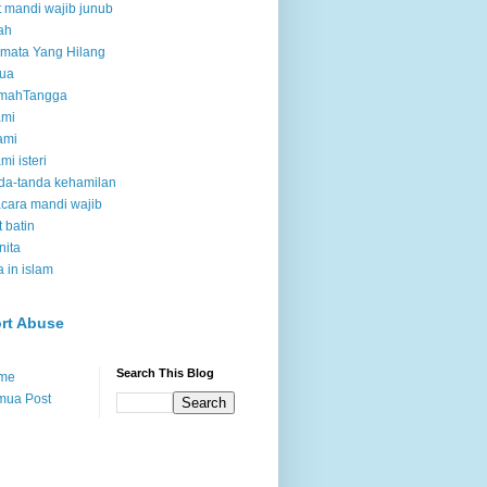
t mandi wajib junub
ah
mata Yang Hilang
tua
mahTangga
ami
ami
mi isteri
da-tanda kehamilan
acara mandi wajib
t batin
ita
a in islam
rt Abuse
Search This Blog
me
mua Post