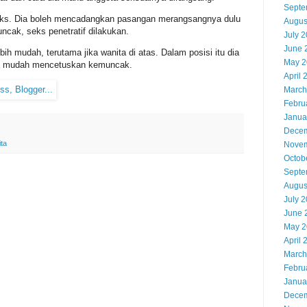
Septe
imaks. Dia boleh mencadangkan pasangan merangsangnya dulu
Augus
uncak, seks penetratif dilakukan.
July 
June 
ih mudah, terutama jika wanita di atas. Dalam posisi itu dia
May 2
tu mudah mencetuskan kemuncak.
April 
March
Febru
Janua
Decem
ta
Novem
Octob
Septe
Augus
July 
June 
May 2
April 
March
Febru
Janua
Decem