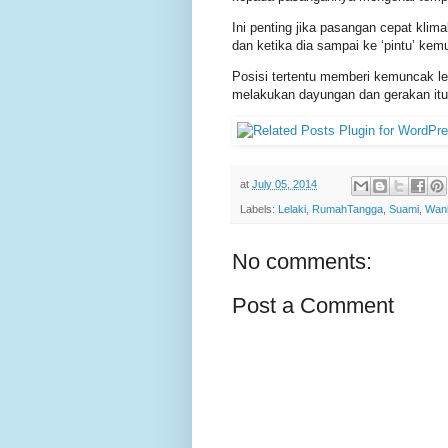
Ini penting jika pasangan cepat kl
dan ketika dia sampai ke ‘pintu’ kem
Posisi tertentu memberi kemuncak leb
melakukan dayungan dan gerakan i
at
July 05, 2014
Labels:
Lelaki
,
RumahTangga
,
Suami
,
Wani
No comments:
Post a Comment