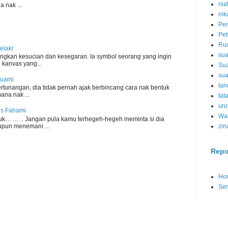
nia
a nak ...
nik
Per
Pe
Ru
elaki
su
gkan kesucian dan kesegaran. Ia symbol seorang yang ingin
 kanvas yang...
Su
sua
 suami
tan
rtunangan, dia tidak pernah ajak berbincang cara nak bentuk
mana nak ...
tat
uru
us Fahami
Wan
sibuk… … .. Jangan pula kamu terhegeh-hegeh meminta si dia
upun menemani ...
zin
Repo
Ho
Se