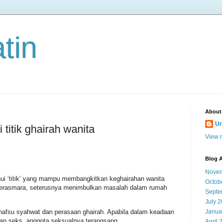
tin
About
Ur
i titik ghairah wanita
View m
Blog A
Novem
hui ‘titik’ yang mampu membangkitkan keghairahan wanita
Octob
 berasmara, seterusnya menimbulkan masalah dalam rumah
Septe
July 
Janua
i, nafsu syahwat dan perasaan ghairah. Apabila dalam keadaan
an seks, anggota seksualnya terangsang.
April 